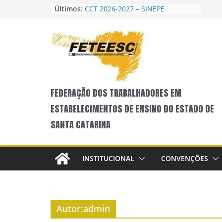
Pular
Últimos:
CCT 2026-2027 – SINEPE
para
Avaliação do XXXII QUALIEDUC
Programação do XXXII QUALIEDUC
o
Vem aí o XXXII QUALIEDUC!
conteúdo
CCT SINEPE – FECHADA
FEDERAÇÃO DOS TRABALHADORES EM
ESTABELECIMENTOS DE ENSINO DO ESTADO DE
SANTA CATARINA
INSTITUCIONAL
CONVENÇÕES
Autor:
admin