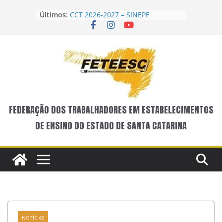
Pular
Últimos:
CCT 2026-2027 – SINEPE
para
Avaliação do XXXII QUALIEDUC
o
Programação do XXXII QUALIEDUC
conteúdo
Vem aí o XXXII QUALIEDUC!
CCT SINEPE – FECHADA
FEDERAÇÃO DOS TRABALHADORES EM ESTABELECIMENTOS
DE ENSINO DO ESTADO DE SANTA CATARINA
NOTÍCIAS